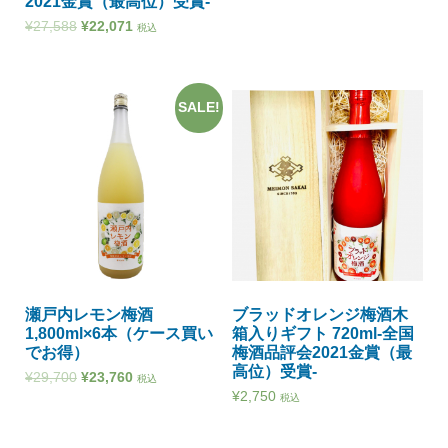
2021金賞（最高位）受賞-
¥
27,588
¥
22,071
税込
SALE!
瀬戸内レモン梅酒
ブラッドオレンジ梅酒木
1,800ml×6本（ケース買い
箱入りギフト 720ml-全国
でお得）
梅酒品評会2021金賞（最
高位）受賞-
¥
29,700
¥
23,760
税込
¥
2,750
税込