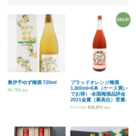
SALE!
奥伊予ゆず梅酒 720ml
ブラッドオレンジ梅酒
1,800ml×6本（ケース買い
¥
2,750
税込
でお得）-全国梅酒品評会
2021金賞（最高位）受賞-
¥
27,588
¥
22,071
税込