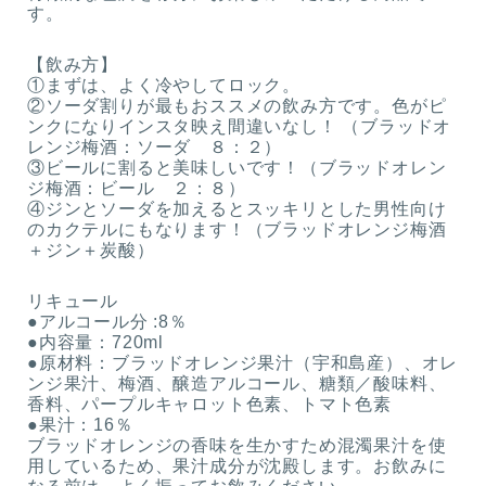
す。
【飲み方】
①まずは、よく冷やしてロック。
②ソーダ割りが最もおススメの飲み方です。色がピ
ンクになりインスタ映え間違いなし！ （ブラッドオ
レンジ梅酒：ソーダ ８：２）
③ビールに割ると美味しいです！（ブラッドオレン
ジ梅酒：ビール ２：８）
④ジンとソーダを加えるとスッキリとした男性向け
のカクテルにもなります！（ブラッドオレンジ梅酒
＋ジン＋炭酸）
リキュール
●アルコール分 :8％
●内容量：720ml
●原材料：ブラッドオレンジ果汁（宇和島産）、オレ
ンジ果汁、梅酒、醸造アルコール、糖類／酸味料、
香料、パープルキャロット色素、トマト色素
●果汁：16％
ブラッドオレンジの香味を生かすため混濁果汁を使
用しているため、果汁成分が沈殿します。お飲みに