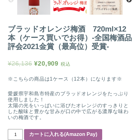
ブラッドオレンジ梅酒 720ml×12
本（ケース買いでお得）-全国梅酒品
評会2021金賞（最高位）受賞-
¥
26,136
¥
20,909
税込
※こちらの商品は1ケース（12本）になります※
愛媛県宇和島市特産のブラッドオレンジをたっぷり
使用しました！
太陽の光をいっぱいに浴びたオレンジのすっきりと
した酸味と豊かな甘みが口の中で広がる濃厚な味わ
いの梅酒です。
数
カートに入れる(Amazon Pay)