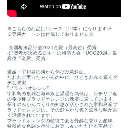
※こちらの商品は1ケース（12本）になります※
※専用カートンは付属しておりません※
‐全国梅酒品評会2021金賞（最高位）受賞‐
‐消費者が決める日本一の梅酒大会『UOG2024』最
高位「金賞」受賞‐
愛媛・宇和島の海から伸びた急斜面。
たわわに実ったみかんの中に、ひときわ赤く輝くダ
テな果実
”ブラッドオレンジ”
宇和島の複雑な海岸線と温暖な気候は、シチリア産
の希少種ブラッドオレンジの栽培に適しています。
長年のみかんづくりの知恵が活かされた宇和島産ブ
ラッドオレンジは、その鮮やかな色と濃厚な味が高
く評価されています。
ブラッドオレンジの特徴である芳醇な香りと酸味、
特徴的な色調を存分にお楽しみいただける商品で