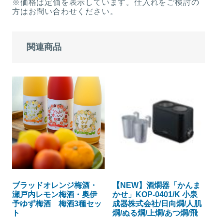
※価格は定価を表示しています。仕入れをご検討の
方はお問い合わせください。
関連商品
ブラッドオレンジ梅酒・
【NEW】酒燗器「かんま
瀬戸内レモン梅酒・奥伊
かせ」KOP-0401/K 小泉
予ゆず梅酒 梅酒3種セッ
成器株式会社/日向燗/人肌
ト
燗/ぬる燗/上燗/あつ燗/飛