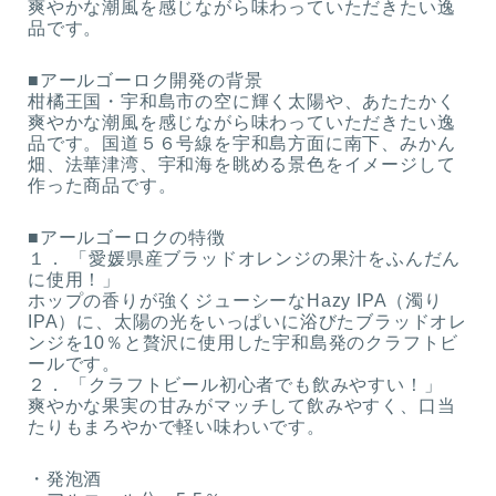
爽やかな潮風を感じながら味わっていただきたい逸
品です。
■アールゴーロク開発の背景
柑橘王国・宇和島市の空に輝く太陽や、あたたかく
爽やかな潮風を感じながら味わっていただきたい逸
品です。国道５６号線を宇和島方面に南下、みかん
畑、法華津湾、宇和海を眺める景色をイメージして
作った商品です。
■アールゴーロクの特徴
１． 「愛媛県産ブラッドオレンジの果汁をふんだん
に使用！」
ホップの香りが強くジューシーなHazy IPA（濁り
IPA）に、太陽の光をいっぱいに浴びたブラッドオレ
ンジを10％と贅沢に使用した宇和島発のクラフトビ
ールです。
２． 「クラフトビール初心者でも飲みやすい！」
爽やかな果実の甘みがマッチして飲みやすく、口当
たりもまろやかで軽い味わいです。
・発泡酒