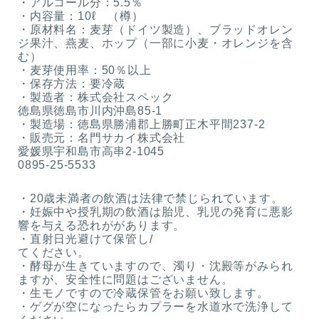
・アルコール分：5.5％
・内容量：10ℓ （樽）
・原材料名：麦芽（ドイツ製造）、ブラッドオレン
ジ果汁、燕麦、ホップ（一部に小麦・オレンジを含
む）
・麦芽使用率：50％以上
・保存方法：要冷蔵
・製造者：株式会社スペック
徳島県徳島市川内沖島85-1
・製造場：徳島県勝浦郡上勝町正木平間237-2
・販売元：名門サカイ株式会社
愛媛県宇和島市高串2-1045
0895-25-5533
・20歳未満者の飲酒は法律で禁じられています。
・妊娠中や授乳期の飲酒は胎児、乳児の発育に悪影
響を与える恐れががあります。
・直射日光避けて保管し/
てください。
・酵母が生きていますので、濁り・沈殿等がみられ
ますが、安全性に問題はございません。
・生モノですので冷蔵保管をお願い致します。
・ゲグが空になったらカプラーを水道水で洗浄して