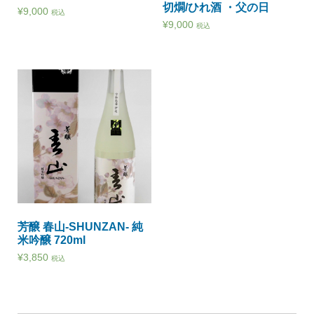
切燗/ひれ酒 ・父の日
¥
9,000
税込
¥
9,000
税込
芳醸 春山-SHUNZAN- 純
米吟醸 720ml
¥
3,850
税込